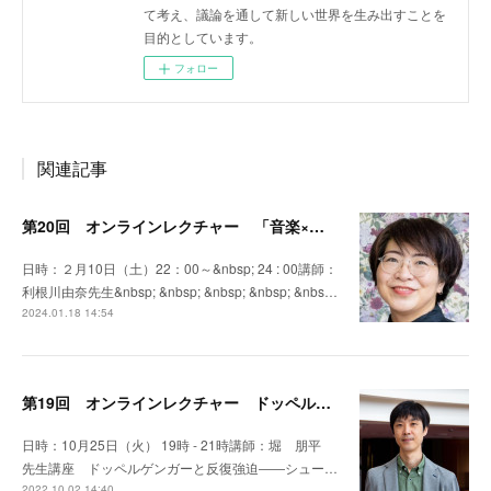
て考え、議論を通して新しい世界を生み出すことを
目的としています。
フォロー
関連記事
第20回 オンラインレクチャー 「音楽×美術 多文化国家ベルギーの芸術の謎に迫る」
日時：２月10日（土）22：00～&nbsp; 24 : 00講師：
利根川由奈先生&nbsp; &nbsp; &nbsp; &nbsp; &nbs…
2024.01.18 14:54
第19回 オンラインレクチャー ドッペルゲンガーと反復強迫――シューベルトの“心のくせ”に迫る
日時：10月25日（火） 19時 - 21時講師：堀 朋平
先生講座 ドッペルゲンガーと反復強迫――シュー…
2022.10.02 14:40