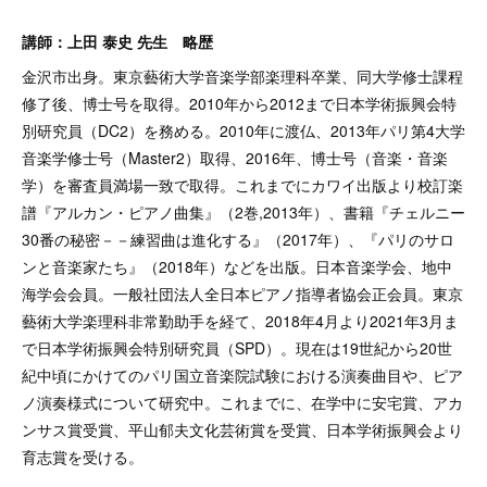
講師：上田 泰史 先生 略歴
金沢市出身。東京藝術大学音楽学部楽理科卒業、同大学修士課程
修了後、博士号を取得。2010年から2012まで日本学術振興会特
別研究員（DC2）を務める。2010年に渡仏、2013年パリ第4大学
音楽学修士号（Master2）取得、2016年、博士号（音楽・音楽
学）を審査員満場一致で取得。これまでにカワイ出版より校訂楽
譜『アルカン・ピアノ曲集』（2巻,2013年）、書籍『チェルニー
30番の秘密－－練習曲は進化する』（2017年）、『パリのサロ
ンと音楽家たち』（2018年）などを出版。日本音楽学会、地中
海学会会員。一般社団法人全日本ピアノ指導者協会正会員。東京
藝術大学楽理科非常勤助手を経て、2018年4月より2021年3月ま
で日本学術振興会特別研究員（SPD）。現在は19世紀から20世
紀中頃にかけてのパリ国立音楽院試験における演奏曲目や、ピア
ノ演奏様式について研究中。これまでに、在学中に安宅賞、アカ
ンサス賞受賞、平山郁夫文化芸術賞を受賞、日本学術振興会より
育志賞を受ける。