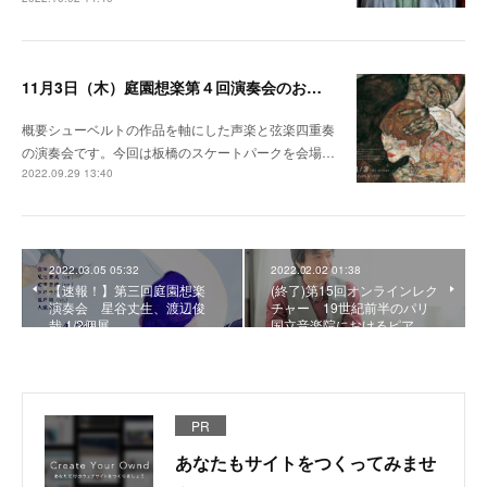
11月3日（木）庭園想楽第４回演奏会のお知らせ
概要シューベルトの作品を軸にした声楽と弦楽四重奏
の演奏会です。今回は板橋のスケートパークを会場…
2022.09.29 13:40
2022.03.05 05:32
2022.02.02 01:38
【速報！】第三回庭園想楽
(終了)第15回オンラインレク
演奏会 星谷丈生、渡辺俊
チャー 19世紀前半のパリ
哉 1/2個展
国立音楽院におけるピア…
PR
あなたもサイトをつくってみませ