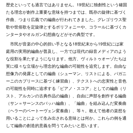
歴史といっても過言ではありません。19世紀に独創性という確固
たる理念が創作上重要な意味を持つまでは、既存の旋律に基づく
作曲、つまり広義での編曲が行われてきました。グレゴリウス聖
歌や世俗歌を定旋律とするポリフォニーや、コラールに基づくカ
ンタータやオルガン幻想曲などがその典型です。
市民が音楽の中心的担い手となる18世紀末から19世紀には家
庭用の実用的編曲が普及し、一方では現代の録音メディアのよう
な役割を果たすようになります。他方、ヴィルトゥオーゾたちは
実に様々な立場から理念的な編曲の可能性を追究します。自由な
想像力の発露としての編曲（シューマン、リストによる、パガニ
ーニのカプリースに基づく練習曲）、テクストへの忠実性と音色
の可能性を同時に追求する「ピアノ・スコア」としての編曲（リ
スト、アルカンの古典作品の編曲）、自由に声部を創作する編曲
（サン＝サーンスのバッハ編曲）、「編曲」を組み込んだ変奏曲
（ヘラーのベートーヴェン変奏曲）、等々。敢えて他者の楽想を
用いることによって生み出される意味とは何か。これらの例を通
して編曲の創造的意義を問うてみたいと思います。