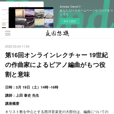
Ameba Owndで
あなただけのホームページやブログをつ
くろう
今すぐ試す
2022.03.04 11:54
第16回オンラインレクチャー 19世紀
の作曲家によるピアノ編曲がもつ役
割と意味
日時：3月 19日（土）14時 -16時
講師：上田 泰史 先生
講座概要
キリスト教を中心とする西洋音楽史の大部分は、編曲についての