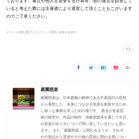
ております。暴言や他人を攻撃する行為等、会の運営を妨害して
いると考えた際には主催者により退室して頂くこともございます
のでご了承ください。
イベント
(
29
)
終了したイベント
(
25
)
お知らせ
(
31
)
庭園想楽
庭園想楽は、日本庭園の精神である不易流行の思想
から着想した、未来につながる音楽を創造するため
に様々な事柄を学ぶための場です。 過去の音楽芸
術の研究や、作品の制作、演奏実践等を通して今日
の音楽の在り方について問い直していきたいと思い
ます。 また「庭園想楽」に関わる人々が、それぞ
れの視点から音楽やその他の芸術に関わる美につい